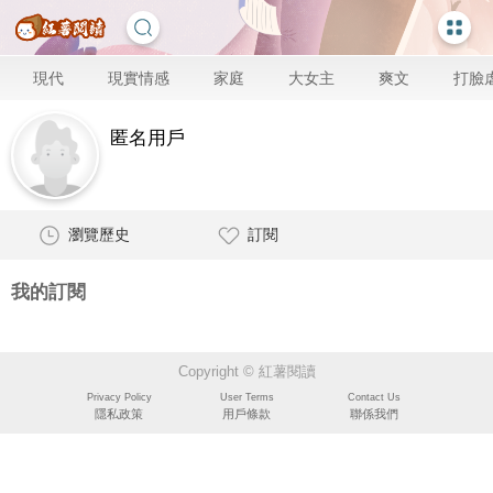
現代
現實情感
家庭
大女主
爽文
打臉
匿名用戶
瀏覽歷史
訂閱
我的訂閱
Copyright © 紅薯閱讀
Privacy Policy
User Terms
Contact Us
隱私政策
用戶條款
聯係我們