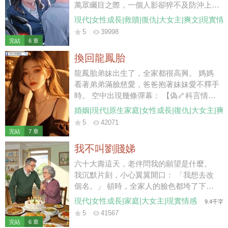
個笑容：「你這孩子，這麼大了，我多誇小
萬眾矚目之際，一個人影卻猝不及防沖上
妹一句，都要生氣啊。」 我認真地點點
來，奪過話筒，大聲斥責道。 「雲白薇！
現代|女性成長|救贖|復仇|大女主|爽文|現實情
頭：「是，我很生氣，而且不會原諒你。」
你不配拿這個獎！」 「韓老師資助我們考
5
39998
說完，我起身走出了家門。 馬路上濕濕
上大學，資助我們學費生活費，你靠著她過
完結
6 章
的，不知何時下過了一場雨，空氣很清新。
得那樣滋潤，到頭來你卻恬不知恥插足她的
換回龍鳳胎
我用力吐出一口濁氣，可吐不出多年的委
家庭！」 「韓老師因為你鬧離婚，抑鬱跳
屈。 妹妹比我小兩歲，小時候很容易生
🏢，差點失去生命！」 「你居然能心安理
龍鳳胎弟妹出生了，全家都很高興。 媽媽
病。 也因為這個原因，媽媽偏愛妹妹，一
得在這裡領獎？！你配當人嗎？！」 她歇
看著弟弟滿臉慈愛，爸爸抱著妹妹愛不釋手
直要我讓著她。 這一讓，就是二十多年。
斯底裡替自己的恩人抱著屈，我卻輕蔑笑
時。 空中出現幾條彈幕： 【偽🦴科言情文
之。 「哦，所以呢？」
終于開坑了，這是男女主第一次見面吧？】
婚姻|現代|原生家庭|女性成長|復仇|大女主|爽
【我來劇透！女兒被爸爸換成了白月光的女
5
42071
兒，兒子被媽媽換成了舅舅的兒子，後面假
完結
7 章
少爺跟假千金以兄妹的身份相愛了！】
我不叫劉賤娣
【我最喜歡他們不知道真相玩🦴科的時候，
真刺激！】 所以，現在的弟弟妹妹，都是
六十大壽這天，老伴問我的願望是什麼。
假的？ 我愣愣地看著彈幕。 然後偷偷把孩
我沉默片刻，小心翼翼開口： 「我想去改
子換了回來。
個名。」 頓時，全家人的臉色都垮了下
來。 老伴猛灌一口酒，然後把瓶子狠狠一
現代|女性成長|家庭|大女主|現實情感
9.4千字
砸： 「劉賤娣，你別沒事找事！」 「多大
5
41567
年紀的人了還去改名，丟不丟人！」 兒子
完結
6 章