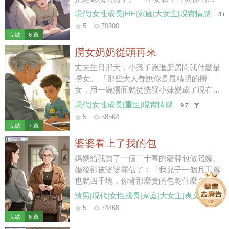
子，這是我兒子的學區房。」 我氣不過，
現代|女性成長|HE|家庭|大女主|現實情感
8.
去找她理論。 沒想到她突然發瘋，扯著我
5
70300
的頭髮，撞向玻璃茶幾。 「敢和我兒子搶
完結
6 章
房子，我看你是不要命了。」 「影響我兒
撈女奶奶從頭再來
子前途的人，都得去死！」 一下又一下，
我的血最後染紅了地毯，一屍兩命。 再睜
丈夫生日那天，小孫子跑進廚房問我什麼是
眼時，我重生到過戶那天。
撈女。 「那些大人都說你是最精明的撈
女，用一碗湯面就從洗發小妹變成了現在的
教授太太。奶奶，你能告訴我，什麼是撈女
現代|女性成長|重生|現實情感
9.7千字
嗎？」 我走到廚房門口的時候，丈夫還在
5
58564
餐桌上侃侃而談，正巧有人問他有沒有後悔
完結
7 章
娶我這樣一位太太。 他沉默了兩分鐘。
婆婆看上了我的包
「阿青的命太苦，和苦瓜一樣，我對她更多
的是同情。」 看來段賀跟我一樣，也後悔
媽媽給我買了一個二十萬的奢牌包做陪嫁。
了。
婚後卻被婆婆霸佔了：「我兒子一個月工資
也就四千塊，你背那麼貴的包乾什麼？」
「就不能和我一樣，背點幾十塊的帆布袋
渣男|現代|女性成長|家庭|大女主|爽文|現實情
嗎？」 「反正都能用來裝東西。」 我被氣
5
74468
笑了：「你買不起奢牌那是你命苦。」
完結
6 章
「生了個兒子，不僅不會投胎，還沒本事賺