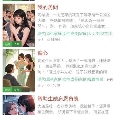
了他的專案，順便在他破產後，告了他遺
我的房間
棄。
高考後，一向戀家的我選了離家兩千公裡的
大學。 爸媽憤怒咆哮，「就因為一個房
間？」 對。 作為一個家境小康的獨生女，
家裡三套房。 而我長到十八歲都不能擁有
現代|原生家庭|女性成長|家庭|大女主|現實情
自己獨立的房間。
5
51764
完結
7 章
偏心
媽媽生日宴那天，我送了一萬塊錢，妹妹送
了一個金手鐲。 媽媽狀似無意地說了一
句：「還是小妹貼心，送了我最想要的鐲
子。」 明明之前她自己在電話裡說，「別
現代|原生家庭|女性成長|家庭|現實情感
9.6千
給我買首飾了，我都戴不完。」 我以為自
5
44679
己這麼多年來，早已習慣比較後被貶低，可
完結
6 章
不知為何，這次不想忍了。 我一把抽回她
資助生她忘恩負義
手中的紅包：「既然不喜歡，就別收了。以
後我也不會給了。」 房間裡瞬時安靜了下
大四最後一次頒獎典禮，我被授予了優秀畢
來，所有親戚面面相覷。 媽媽努力擠出一
業生榮譽。 領獎臺下掌聲雷動。 而就在這