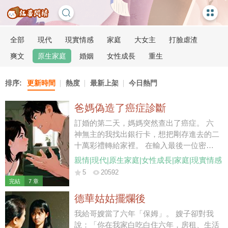
全部
現代
現實情感
家庭
大女主
打臉虐渣
爽文
原生家庭
婚姻
女性成長
重生
排序:
更新時間
熱度
最新上架
今日熱門
爸媽偽造了癌症診斷
訂婚的第二天，媽媽突然查出了癌症。 六
神無主的我找出銀行卡，想把剛存進去的二
十萬彩禮轉給家裡。 在輸入最後一位密碼
的時候，男友搶走了我的手機。 「曉曉，
親情|現代|原生家庭|女性成長|家庭|現實情感
你仔細看一眼診斷證明，上面的名字是 P
5
20592
上去的。」 我恍然想起不久前，弟弟在飯
完結
7 章
桌上提起想買輛車，二十萬的車首付只要五
德華姑姑擺爛後
萬塊錢。 媽媽喝了粥，咂巴著嘴：「別
急，過幾天給你全款買。」 我愣了一會，
我給哥嫂當了六年「保姆」。 嫂子卻對我
緩緩關閉轉賬頁面。
說：「你在我家白吃白住六年，房租、生活