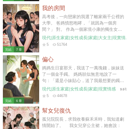
我掰下一半,嚥下所有。
我的房間
高考後，一向戀家的我選了離家兩千公裡的
大學。 爸媽憤怒咆哮，「就因為一個房
間？」 對。 作為一個家境小康的獨生女，
家裡三套房。 而我長到十八歲都不能擁有
現代|原生家庭|女性成長|家庭|大女主|現實情
自己獨立的房間。
5
51764
完結
7 章
偏心
媽媽生日宴那天，我送了一萬塊錢，妹妹送
了一個金手鐲。 媽媽狀似無意地說了一
句：「還是小妹貼心，送了我最想要的鐲
子。」 明明之前她自己在電話裡說，「別
現代|原生家庭|女性成長|家庭|現實情感
9.6千
給我買首飾了，我都戴不完。」 我以為自
5
44678
己這麼多年來，早已習慣比較後被貶低，可
完結
6 章
不知為何，這次不想忍了。 我一把抽回她
幫女兒復仇
手中的紅包：「既然不喜歡，就別收了。以
後我也不會給了。」 房間裡瞬時安靜了下
孤兒院院長，求我收養蘇禾禾時，我知道劇
來，所有親戚面面相覷。 媽媽努力擠出一
情開始了。 我女兒穿公主裙，她會說：