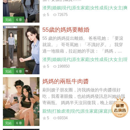
渣男|婚姻|現代|原生家庭|女性成長|大女主|爽
5
72675
完結
6 章
55歲的媽媽要離婚
55 歲的媽媽提出離婚。 爸爸吼她：「要滾
就滾。」 哥哥罵她：「不識好歹。」 我穿
過一地狼藉，拉起她的手說： 「媽媽，我
帶你走。」
渣男|婚姻|現代|原生家庭|女性成長|大女主|現
5
198850
完結
6 章
媽媽的兩瓶牛肉醬
刷到嫂子朋友圈，誇我媽做的牛肉醬很好
吃，我看著眼饞，也給媽媽發訊息叫她給我
寄兩瓶。 媽媽半天沒回復我，晚上卻打來
了電話，「那⽜⾁醬你還要不要？要的話給
親情|打臉虐渣|現代|原生家庭|家庭|現實情感
我轉賬五百塊，你也知道現在⽜肉貴得很，
5
69334
媽媽沒錢。」
完結
6 章