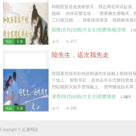
和親聖旨送進唐家那天，我正蹲在荷花缸前
媳婦。 內侍高聲念道：「唐家嫡女唐晚禾，
三日後完婚。」 我爸跪得筆直，我媽臉色發
低頭看著龜殼，在心裡挑了挑眉。 【完了，
親情|古代|治愈|大女主|現實情感|言情
1.
拿去填賑災糧案的窟窿。】 全家齊刷刷回頭
5
277
完結
9 章
陸先生，這次我先走
當我看見陸岑給他資助過的女孩戴上那枚祖
了地上。 那對耳釘，是他去年在巴黎拍賣會
們結婚那天親手替我戴上。 我彎腰撿起名單
西，陸岑送的？」 她紅著眼眶，像受了天大
渣男|現代|出軌|大女主|現實情感
1.2萬字
一次對我沉了臉。 後來再想起那一眼，我才
前，陸岑早就給過她膽子。 我辦婚禮這麼多
5
292
完結
8 章
豫。 ​​​​​​​真要散，也該把門關好，別拖泥帶水。
Copyright © 紅薯閱讀