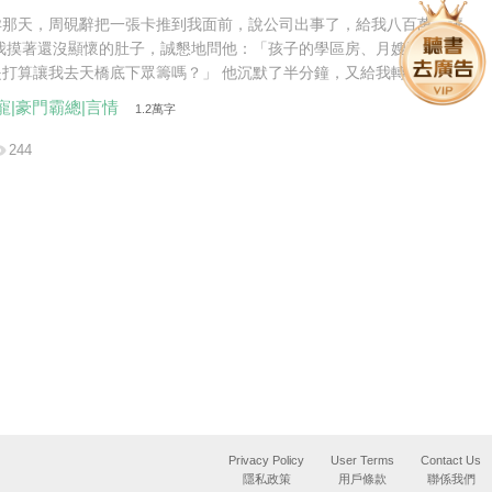
孕那天，周硯辭把一張卡推到我面前，說公司出事了，給我八百萬，讓
 我摸著還沒顯懷的肚子，誠懇地問他：「孩子的學區房、月嫂和鋼琴
是打算讓我去天橋底下眾籌嗎？」 他沉默了半分鐘，又給我轉了兩百
個月後，我在生鮮超市撞見他穿著圍裙搬牛奶。 曾經給我包下遊艇看煙
寵|豪門霸總|言情
1.2萬字
人，推著促銷車追到停車場，第一句話竟是：「江見星，你產檢的錢還
？」
244
Privacy Policy
User Terms
Contact Us
隱私政策
用戶條款
聯係我們