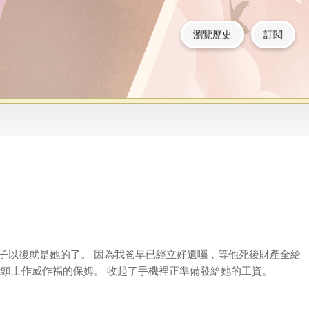
瀏覽歷史
訂閱
子以後就是她的了。 因為我爸早已經立好遺囑，等他死後財產全給
我頭上作威作福的保姆。 收起了手機裡正準備發給她的工資。