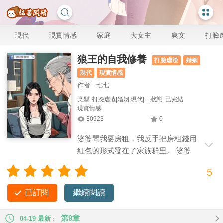
現代
現實情感
家庭
大女主
爽文
打臉
狼王的自我修養
打臉虐渣
婚姻
現代
現實情感
作者 : 七七
类型: 打臉虐渣|婚姻|現代|
狀態: 已完結
現實情感
30923
0
婆婆問我要房租，我反手把房租錢用
紅包的形式發在了家族群里。 婆婆
給我老公告狀，說我給她找事，讓她丟
5
臉，不省心。 我老公：「問兒媳婦要房租，這他媽放在清朝也
是相當炸裂的啊，老娘！」
已訂閱
繼續閱讀
第9章
04-19 最新