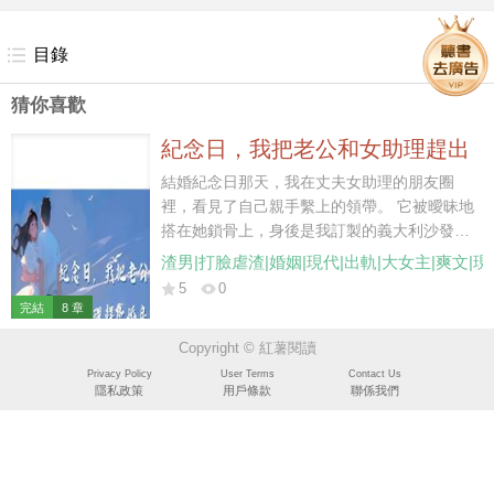
目錄
猜你喜歡
紀念日，我把老公和女助理趕出
婚房
結婚紀念日那天，我在丈夫女助理的朋友圈
裡，看見了自己親手繫上的領帶。 它被曖昧地
搭在她鎖骨上，身後是我訂製的義大利沙發，
手上還戴著那枚我在拍賣會上錯失的「深海之
渣男|打臉虐渣|婚姻|現代|出軌|大女主|爽文|
淚」。 她說，大老闆總會藉著給所有人送花的
5
0
由頭，給她留一份特例。 我撥通賀凜舟的電
完結
8 章
話，笑著問他今晚玩得高不高興。 他不說話
Copyright © 紅薯閱讀
了。
Privacy Policy
User Terms
Contact Us
隱私政策
用戶條款
聯係我們