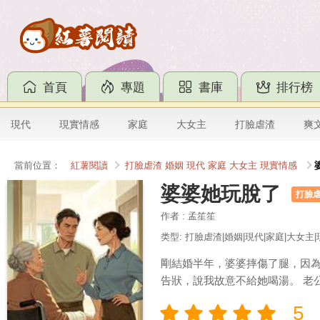
首頁
專題
書庫
排行榜
現代
現實情感
家庭
大女主
打臉虐渣
爽
當前位置：
紅薯閱讀
打臉虐渣
婚姻
現代
家庭
大女主
現實情感
婆婆她玩脫了
打臉
作者 : 孟笙笙
类型: 打臉虐渣|婚姻|現代|家庭|大女主
剛結婚半年，婆婆摔傷了腿，因為
告狀，說我故意不給她喝湯。 老
5