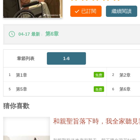
已訂閱
繼續閱讀
第6章
04-17 最新
章節列表
1-6
第1章
第2章
1
2
免费
第5章
第6章
5
6
免费
猜你喜歡
和親聖旨落下時，我全家聽見