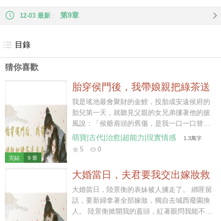
第9章
12-03 最新
目錄
猜你喜歡
胎穿侯門後，我帶娘親把綠茶送
去看賬本
我是瑤池最會聚財的金鯉，投胎成安遠侯府的
胎兒第一天，就聽見父親的女兄弟摟著他的披
風說：「侯爺肩頭的舊傷，是我一口一口替他
吸出毒血的。夫人往後可要對我客氣些。」 父
萌寶|古代|治愈|超能力|現實情感
1.3萬字
親不僅不在意，還自覺威風不少，讓我娘給他
5
0
倆敬酒。 我娘為了謝家鹽行的生路，端著酒盞
完結
9 章
忍了又忍。 我急得在她肚子裡甩尾巴：「娘，
大婚當日，夫君要我交出嫁妝救
你給她兩耳光。她左邊一下，右邊一下，打完
表妹
咱們回家有數不完的錢。」 我娘抬手時，滿堂
大婚當日，陸景衡的表妹被人擄走了。 綁匪留
人都在看她會做到哪一步。 沒想到她卻將那盞
話，要新婦拿著全部嫁妝，獨自去城西廢園換
酒潑在女兄弟臉上，笑著說道：「唐姑娘既然
人。 陸景衡掀開我的蓋頭，紅著眼問我能不能