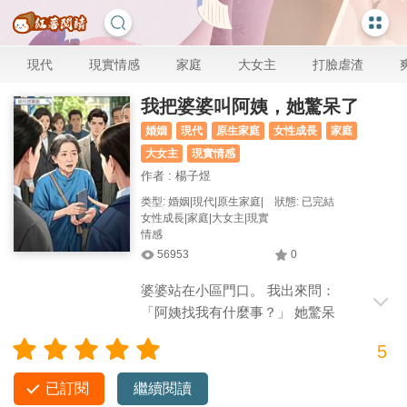
現代
現實情感
家庭
大女主
打臉虐渣
我把婆婆叫阿姨，她驚呆了
婚姻
現代
原生家庭
女性成長
家庭
大女主
現實情感
作者 : 楊子煜
类型: 婚姻|現代|原生家庭|
狀態: 已完結
女性成長|家庭|大女主|現實
情感
56953
0
婆婆站在小區門口。 我出來問：
「阿姨找我有什麼事？」 她驚呆
了：「你叫我什麼？你是我的兒媳婦啊，
5
竟然叫我阿姨？」 我沒好氣地說：「你有什麼證據說我是你的
兒媳婦？」 她滿臉不解：「我兒媳婦叫餘英，你不就是餘英
已訂閱
繼續閱讀
嗎？」 周圍的人側目看過來。