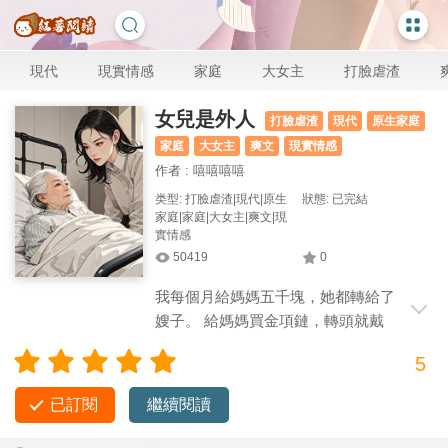
現代
現實情感
家庭
大女主
打臉虐渣
女兒是外人
打臉虐渣
現代
原生家庭
家庭
大女主
爽文
現實情感
作者 : 嘻嘻嘻嘻
类型: 打臉虐渣|現代|原生
狀態: 已完結
家庭|家庭|大女主|爽文|現
實情感
50419
0
我每個月給媽媽五千塊，她都轉給了
嫂子。 給媽媽買金項鏈，轉頭就戴
到了嫂子身上。 我買回家的補品，隔天就
5
被嫂子拎回了娘家。 對此，媽媽說：「女兒是外人，兒媳才是
自己人。」 後來，她生病住院，讓我去伺候。 我雲淡風輕：
已訂閱
繼續閱讀
「住院這麼大的事，哪有讓一個外人陪護的道理？」