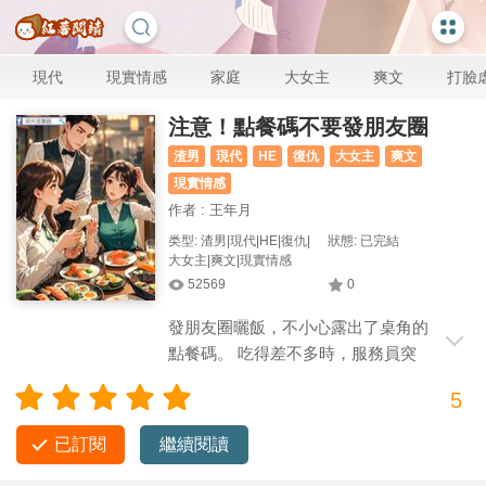
現代
現實情感
家庭
大女主
爽文
打臉
注意！點餐碼不要發朋友圈
渣男
現代
HE
復仇
大女主
爽文
現實情感
作者 : 王年月
类型: 渣男|現代|HE|復仇|
狀態: 已完結
大女主|爽文|現實情感
52569
0
發朋友圈曬飯，不小心露出了桌角的
點餐碼。 吃得差不多時，服務員突
然又端上來十幾盤菜。 說是我們這桌加的
5
菜，把店裡最貴的點了個遍。 要整整多付一萬兩千元。 老闆查
下單的手機號，發現第二單是個陌生號碼點的。 我恍然大悟，
已訂閱
繼續閱讀
有人透過朋友圈的二維碼點餐整我！ 拍下這個號碼，我轉手登
記在二手車平臺、治不孕不育機構，以及到家按摩服務的軟體