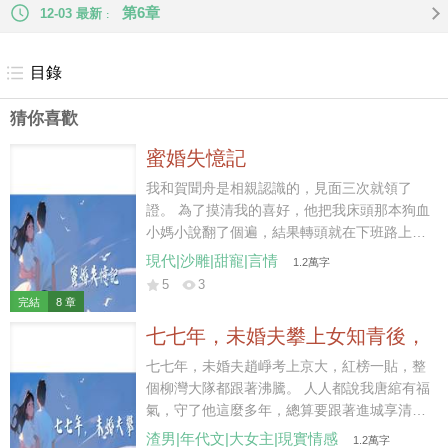
第6章
12-03 最新
上。 來啊，互相傷害啊！
目錄
猜你喜歡
蜜婚失憶記
我和賀聞舟是相親認識的，見面三次就領了
證。 為了摸清我的喜好，他把我床頭那本狗血
小媽小說翻了個遍，結果轉頭就在下班路上出
了車禍。 好消息，人沒事。 壞訊息，他一口
現代|沙雕|甜寵|言情
1.2萬字
認定我是他小媽。 我給他擦個藥，他紅著耳朵
5
3
背《離騷》； 我帶他回家，他衝我發小喊繼
完結
8 章
父； 喝醉後，他還抱著奶粉罐，苦口婆心勸他
七七年，未婚夫攀上女知青後，
爸把我讓給他。 他爸聽完之後，點燃了一根
我退了婚
煙，然後轉身去拿了雞毛撣子。
七七年，未婚夫趙崢考上京大，紅榜一貼，整
個柳灣大隊都跟著沸騰。 人人都說我唐綰有福
氣，守了他這麼多年，總算要跟著進城享清
福。 可錄取通知書送到村口那日，我卻看見他
渣男|年代文|大女主|現實情感
1.2萬字