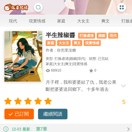
現代
現實情感
家庭
大女主
爽文
打臉
半生辣椒醬
打臉虐渣
婚姻
現代
家庭
大女主
爽文
現實情感
作者 : 你兜里沒糖
类型: 打臉虐渣|婚姻|現代|
狀態: 已完結
家庭|大女主|爽文|現實情感
68910
0
月子裡，我和婆婆結了仇，我老公果
斷把婆婆送回鄉下。 十多年過去
了，他們怎麼來往我不管，但我是不去見
5
她的。 這次國慶假期，老公和兒子非要拉著我回鄉下住幾天。
我不想見到婆婆。 奈何兒子實在想去，我最終還是點了頭。 吃
已訂閱
繼續閱讀
飯時，我翻遍所有行李箱，也沒找到我提前裝好的那瓶辣椒
醬。 菜齊了，丈夫過來催我： 「別翻了。你那辣椒醬出發前被
第7章
12-03 最新
我扔了。出門在外，帶著那麼重的玻璃瓶，重死了。」 兒子走