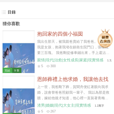
之！我說這些也是為你好！】 沒等我反應過來，微信提示訊息
彈出： ——【兒子解綁了贈送給你的親屬卡。】 好，那我也反
目錄
手改了給他還車貸房貸的那張銀行卡的密碼。
猜你喜歡
抱回家的四個小福囡
我出生那天，被我親爸賣給了我爸爸。 親爸嫌
我是女孩，抱著我堵在鎮衛生院門口，張嘴就
要三百塊。 我爸剛從修車鋪出來，手上還沾著
機油，沒反應過來。愣愣地問他：「你賣的是
親情|現代|治愈|女性成長|家庭|現實情感
1.3
啥？」 男人把襁褓往他懷裡一塞：「賠錢貨，
5
300
送你得了。」 十幾年後，他帶著欠條找上門，
完結
9 章
盯著我媽的小飯館和爺爺的果園，張口就說四
恩師葬禮上他求婚，我讓他去找
個女兒都該給他養老。 我媽把監護手續拍在桌
青梅
上，抄起掃帚把他堵到門外：「孩子大了你來
上一世，我爸剛下葬，賀聞舟便紅著眼向我求
奶了？」
婚，說會替爸爸照顧我一輩子。 我以為那是救
贖，嫁給他後才知道，他心裡一直裝著青梅宋
予晴。 臨死前，他攥著我的手求我：「林見
渣男|婚姻|現代|大女主|現實情感
1.2萬字
微，下輩子把我還給予晴，好不好？」 重回葬
5
267