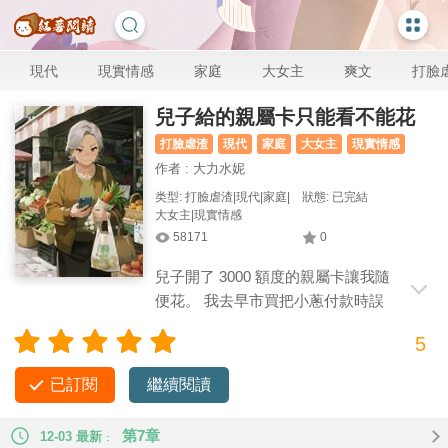
現代
現實情感
家庭
大女主
爽文
打臉
兒子給的親屬卡只能看不能花
打臉虐渣
現代
家庭
大女主
現實情感
作者 : 大力水妮
类型: 打臉虐渣|現代|家庭|
狀態: 已完結
大女主|現實情感
58171
0
兒子開了 3000 額度的親屬卡讓我隨
便花。 我去早市買把小蔥付款時誤
刷了一塊八。 下一秒，兒子在家族群裡@
5
我： 【媽，你也太能算計了！我們兩口子孝順供你衣食住行從
沒抱怨過！】 【可你也不能買把一塊八毛錢的小蔥都刷我的卡
已訂閱
繼續閱讀
吧？你這點真不如我丈母娘！她從來不會這樣算計我們小兩口
的錢！】 【你太讓我寒心了！你多反思一下自己，別等徹底傷
第7章
12-03 最新
透子女的心才知道後悔，做兒子的提醒你適可而止，好自為