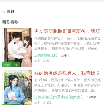
目錄
猜你喜歡
男友讓雙胞胎哥哥替班後，我順
手換了男友
我的男朋友好像變了一個人。 他的生活習慣全
變了，從喝酒泡吧變成喝茶養生，人也比從前
成熟穩重。 我奇怪地問他怎麼回事，卻被他按
在床上反問：你喜歡之前的，還是現在的？ 直
反轉|替身|現代
9.9千字
到我提前回家給他過生日，才發現書房門沒有
5
82
關嚴。 我剛要推門，裡面先傳出男友壓低的聲
完結
7 章
音。 「哥，再幫我把她哄住些日子。等我玩夠
妹妹搶著嫁落魄男人，我帶錄取
了就回去，這陣子麻煩你。」 「可以。還有，
通知書進京
她對哪種保護套不過敏？我前幾天換了一款，
前世那年，我回村途中遭人算計。 醒來時已經
她身上起了疹子。」 我瞪大眼，屏住呼吸，差
躺在玉米地裡，衣釦散了，身邊還倒著全村都
點以為自己聽錯了。原來這段時間陪在我身邊
罵的壞種。 爹娘怕我壞了家裡的名聲，當天就
的人，竟是男友的雙胞胎哥哥。
堵住我的嘴捆進婚房。 妹妹卻頂了我的名字，
打臉虐渣|現代|重生|復仇|大女主
1.0萬字
拿著我的錄取通知書進了京城。 三年後，她算
5
133