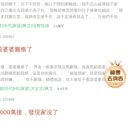
逼我回鄉下，兒子不同意，兩口子鬧到要離婚。 我不忍心破壞孩子家
自己搬出去買個小房子住。 當晚卻無意間看到兒子摟著兒媳說： 「寶
再多找幾次茬，我媽肯定坐不住，說不定連夜就走了。」 可他們不知
名下有一筆千萬理財，就在昨天到期了。
|現代|家庭|爽文|現實情感
1.1萬字
106452
前婆婆癱瘓了
週，婆婆癱瘓了。 男友一家要求我立馬辭職，負責照顧婆婆。 「你是
必須辭職照顧我媽，這是你的責任。」 「嫁進我家，就是我家的人，讓
得幹嘛。」 「你不辭職，婚禮免談，你大著肚子看誰還要你。」 合著
的最大價值就是給婆婆做免費保姆！ 看著男友一家咄咄逼人的嘴臉，我
姻|現代|HE|家庭|大女主|爽文
9.4千字
了。 既然他這麼孝順，那分公司經理就別當了。 麻溜滾回家伺候親
107499
1000萬後，發現家沒了