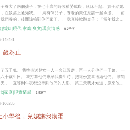
嫂子養大了兩個孩子，在七十歲的時候積勞成疾，臥床不起。 嫂子給她
，在飯桌上通知我。 「媽有倆兒子，養老的責任應該一起承擔。 「前
是我們養的，後面該輪到你們家了。」 我直接掀翻桌子：「當年我比你
，可婆婆嫌我生的是女兒，只開啟襁褓看了一眼就再也沒出現過。 「這
|婚姻|現代|家庭|爽文|現實情感
9.7千字
她伺候你坐了兩次月子，又把你家的孩子照顧大。 「到現在一身的慢性
藥比吃飯還多的時候，輪到我家了？」 一片狼藉中，老公林奇開了口：
148481
的事就別再提了。 「我同意照顧媽。」
十歲為止
了五千萬。 我準備送兒女一人一套江景房，再一人分他們一千萬。 一
六十歲生日。 我打算他們來給我慶生時，把這份驚喜送給他們。 誰知
那天，一直等到午夜都沒等到他們的人影。 第二天我才知道，原來他們
了前夫和那個女人的結婚紀念日的宴會。 他們送那女人昂貴的禮物，親
代|家庭|現實情感
1.5萬字
她叫「媽」。 我千寵萬愛的小孫女仰著小小的腦袋，聲音軟軟糯糯：
奶，你好漂亮，比我奶奶溫柔漂亮多了，我想讓你做我奶奶，下個星期
106285
兒園運動會，你和爺爺可以來看我比賽嗎？」
上小學後，兒媳讓我滾蛋