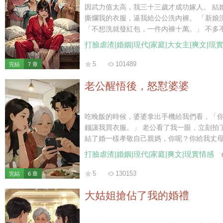
因武力值太高，我三十三歲才成功嫁人。 結
撕爛我的衣服，逼我給公公洗內褲。 「新娘
「不想洗就發紅包，一件內褲十萬。」 不多
搞服從性測試？ 我看向老公。 他卻把眼睛
打臉虐渣|婚姻|現代|家庭|大女主|爽文|現
錢就好了，誰家老婆結婚當天不把嫁妝錢拿出
就不信一頓打解決不了他們。 如果有，那就
5
101489
完結
7 章
老公醒悟後，怒懟婆婆
吃晚飯的時候，婆婆拿出手機給我們看，「
錢讓我買衣服。」 老公看了我一眼，立刻拍
結了婚一樣孝敬自己親媽，你呢？你給我丈
打臉虐渣|婚姻|現代|家庭|爽文|現實情感
5
130153
完結
6 章
大姑姐搶佔了我的婚禮