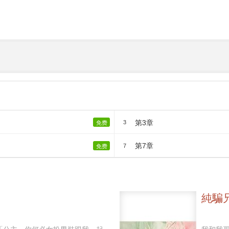
第3章
3
免费
第7章
7
免费
純騙