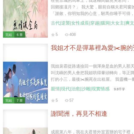
在去京城的馬車上，我迷糊間聽見夫君問： 「公主，你何必女扮男裝跟我一起
回鄉接凜月？」 我大驚，眼前自稱夫君同窗的竟是公主！ 公主輕聲說道：
「謝斂，你明知我的心意，駙馬你唾手可得
院子、鋪子和莊子我都能給，甚至還能求我父皇賜
古代|逆襲|女性成長|穿越|腦洞|大女主|爽
不想你落個停妻再娶的名聲，也不想我得個
接賜婚啊。」 夫君嘆息一聲。 「公主，凜月雖然只是個村姑，但她救過我的命
5
408
完結
6 章
還助我科考，已和我成親，我不想做陳世美
斷沒有休妻的理由。」 我嚇得立即屏氣凝神裝睡。 琢磨著到了京城後，我要如
我姐才不是彈幕裡為愛✂️腕
何犯錯才行。
我姐裴霜從路邊撿回一個渾身是血的男人那天
叫沈嶼的男人會把我姐哄得暈頭轉向，等正
打的小三，最後✂️腕死在出租屋。 我靈機一
「姐，你看我撿的這個怎麼樣？」 裴霜氣得
親情|現代|治愈|沙雕|現實情感
9.8千字
話：「今天誰敢往家裡塞男人，我就把誰塞進
氣，覺得這一關大概算過去了。 隔天，我又
5
57
完結
7 章
追了我兩條街，終于不肯撿男人了。 可彈幕
腦，姐姐開的咖啡店卻要被人毀了！】 【真
謝聞洲，再見不相逢
人會帶著“原配”回來。】 我把紅毛往姐姐身
弟，活來了。帶上你那些五顏六色的朋友，
成親第八年，我在夫君替外室置辦的宅子裡，