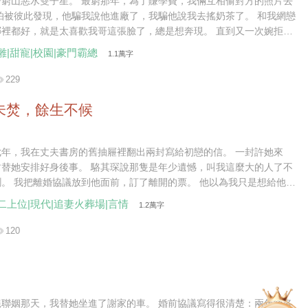
星。 最窮那年，為了賺學費，我倆互相偷對方的照片去
都好，就是太喜歡我哥這張臉了，總是想奔現。 直到又一次婉拒她
突然跟我說：「寶寶，你是不是被京大錄取了，我在學校裡郵寄錄取通
雕|甜寵|校園|豪門霸總
1.1萬字
終于可以見面了，開學禮物你是想要跑車還是公寓
229
哥就被一個漂亮學姐堵在了校門口。 「夏鶴鳴，裝消失很好玩
未焚，餘生不候
見男生冷冰冰地問我。 「夏鹿聆，你是不是欠我一個解釋？」
七年，我在丈夫書房的舊抽屜裡翻出兩封寫給初戀的信。 一封許她來
封替她安排好身後事。 駱其琛說那隻是年少遺憾，叫我這麼大的人了不
。 我把離婚協議放到他面前，訂了離開的票。 他以為我只是想給他一
威，他找到我的時候還在指責我有多麼的不懂事。 但是他不知道，我已
二上位|現代|追妻火葬場|言情
1.2萬字
己找到了那個想要相伴一生的人了。
120
絕聯姻那天，我替她坐進了謝家的車。 婚前協議寫得很清楚：兩年後各