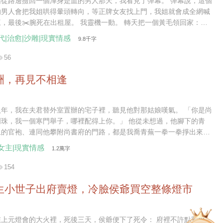
霜從路邊撿回一個渾身是血的男人那天，我看見了彈幕。 彈幕說，這個
的男人會把我姐哄得暈頭轉向，等正牌女友找上門，我姐就會成全網喊
，最後✂️腕死在出租屋。 我靈機一動。 轉天把一個黃毛領回家：
你看我撿的這個怎麼樣？」 裴霜氣得把他和沈嶼一起趕出門，叉著腰放
代|治愈|沙雕|現實情感
9.8千字
今天誰敢往家裡塞男人，我就把誰塞進垃圾桶！」 我站在原地喘了口
這一關大概算過去了。 隔天，我又領回一個紅毛。 裴霜舉著雞毛撣子
56
條街，終于不肯撿男人了。 可彈幕卻瘋了。 【救命，女配躲過了戀愛
姐開的咖啡店卻要被人毀了！】 【真正的局才剛開始，那個被趕走的男
洲，再見不相逢
“原配”回來。】 我把紅毛往姐姐身後一推，扭頭給黃毛打電話。 「兄
來了。帶上你那些五顏六色的朋友，來我姐店裡上班。」
八年，我在夫君替外室置辦的宅子裡，聽見他對那姑娘嘆氣。 「你是尚
明珠，我一個寒門舉子，哪裡配得上你。」 他從未想過，他腳下的青
上的官袍、連同他攀附尚書府的門路，都是我喬青蕪一拳一拳掙出來
夜我砸了他的外宅，搬空我的嫁妝，帶著兒女去了城南渡口。 謝聞洲以
女主|現實情感
1.2萬字
著兩個孩子撐不了幾日，等他在官場站穩腳跟，我還會自己回去。 後來
枷鎖從長街走過，才看見我把舊倉房開成了行鋪。 那時他想說什麼，我
154
有工夫聽了。
生小世子出府賣燈，冷臉侯爺買空整條燈市
在上元燈會的大火裡，死後三天，侯爺便下了死令： 府裡不許點彩燈，