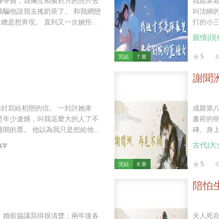
我姐裴
叫沈嶼
 直到又一次婉拒她
打的小三
大錄取了，我在學校裡郵寄錄取通
「姐，
親情|現
話：「
氣，覺得
5
完結
7 章
很好玩
追了我兩
腦，姐
謝聞
，你是不是欠我一個解釋？」
人會帶著
弟，活
封寫給初戀的信。 一封許她來
成親第
是年少遺憾，叫我這麼大的人了不
書府的
離開的票。 他以為我只是想給他一
磚、身
的不懂事。 但是他不知道，我已
的。 當
古代|大
2萬字
為我帶
他戴著
5
完結
8 章
已經沒
陪怕
 婚前協議寫得很清楚：兩年後各
夫人死