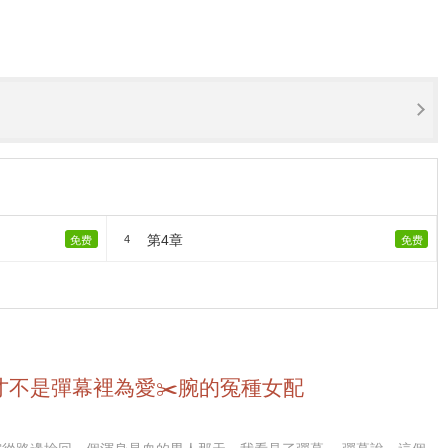
第4章
4
免费
免费
才不是彈幕裡為愛✂️腕的冤種女配