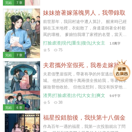
生交束脩，二哥把軍餉分給傷兵。 只有我把京
完結
7 章
裡的銀號開到了第十二家，睡前不數完當日進
妹妹搶著嫁落魄男人，我帶錄取
賬便合不上眼。 我一直覺得當年抱錯孩子的人
通知書進京
手腳不利索，才把我塞進這麼一個清流窩。 直
前世那年，我回村途中遭人算計。 醒來時已經
到一個穿素衣的姑娘捧著殘玉進門，自稱才是
躺在玉米地裡，衣釦散了，身邊還倒著全村都
顧家流落在外的親女兒。 我差點把她當財神供
罵的壞種。 爹娘怕我壞了家裡的名聲，當天就
起來，恨不得親手替她把族譜翻到那一頁。 這
堵住我的嘴捆進婚房。 妹妹卻頂了我的名字，
打臉虐渣|現代|重生|復仇|大女主
1.0萬字
才像話，我怎麼可能是清流窩裡親生的。 血趕
拿著我的錄取通知書進了京城。 三年後，她算
5
75
緊驗，包袱我已經叫丫鬟扎好了，連出城的車
計豪門少爺不成，丟了學籍和名聲，最後從教
完結
7 章
錢都付過。 誰料那碗水先替我認下了一門麻
學樓頂跳了下去。 反倒是我熬過了那段日子，
夫君攜外室假死，我卷走嫁妝招
煩。
等到丈夫的舊案翻了過來。 警方查清他是遭人
贅落難皇子
栽贓，動手的是他父親養在外面的兒子。 他洗
夫君借墜崖假死，帶著有孕的外室逃出了京
掉惡名認回豪門，也把我帶離了那個村子。 再
城。 他把侯府幾十萬兩債全推給我，等著我拿
睜眼，妹妹搶先鑽進玉米地。 我帶人趕到時，
嫁妝替他收拾。 但他沒想到，我沒有拆穿他，
她正抱著那個男人，衣服凌亂，半點不見害
反而也喝下假死藥，卷走全部嫁妝去了江南。
渣男|打臉虐渣|古代|大女主|爽文
9.6千字
怕。 見我站在人群前面，她朝我笑得痛快。
在那裡，我招贅了一個落難書生。 十年後，他
5
38
「姐，這回該我享福了，京城那份苦差事留給
回到京城，侯府已經沒了。而我招贅的書生竟
完結
6 章
你。」 我伸手去拉她，想讓她先把衣服穿好。
是流落民間的皇子，沉冤昭雪後，我也成了王
福星投錯胎後，我扶第十八個金
男人卻勉強睜開眼，一把將我推開，把她擋在
妃。
絲雀上首席
身後。 「碰她一下試試。」 我把那點舊情咽
作為百年一遇的福星，我第一次投胎就出了問
了回去，連夜收好自己的證件。 天亮以前，我