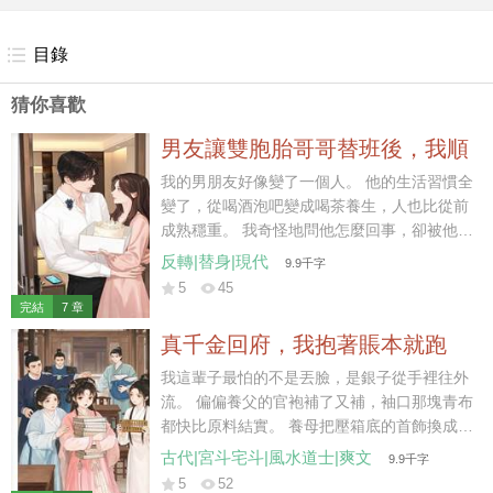
目錄
猜你喜歡
男友讓雙胞胎哥哥替班後，我順
手換了男友
我的男朋友好像變了一個人。 他的生活習慣全
變了，從喝酒泡吧變成喝茶養生，人也比從前
成熟穩重。 我奇怪地問他怎麼回事，卻被他按
在床上反問：你喜歡之前的，還是現在的？ 直
反轉|替身|現代
9.9千字
到我提前回家給他過生日，才發現書房門沒有
5
45
關嚴。 我剛要推門，裡面先傳出男友壓低的聲
完結
7 章
音。 「哥，再幫我把她哄住些日子。等我玩夠
真千金回府，我抱著賬本就跑
了就回去，這陣子麻煩你。」 「可以。還有，
她對哪種保護套不過敏？我前幾天換了一款，
我這輩子最怕的不是丟臉，是銀子從手裡往外
她身上起了疹子。」 我瞪大眼，屏住呼吸，差
流。 偏偏養父的官袍補了又補，袖口那塊青布
點以為自己聽錯了。原來這段時間陪在我身邊
都快比原料結實。 養母把壓箱底的首飾換成了
的人，竟是男友的雙胞胎哥哥。
寒門學子的路費，連陪嫁的銅鏡都沒留下。 兩
古代|宮斗宅斗|風水道士|爽文
9.9千字
個哥哥也一個比一個會往外撒錢，大哥替窮書
5
52