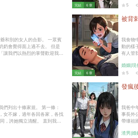
5
完結
6 章
被背
爺爺和別的女人的合影。 一眾賓
我食物
奶奶會覺得面上過不去。 但是
動的樣
 「讓我們以熱烈的掌聲歡迎我的
有人管
愛人阮春景女士。」
花就怎
婚姻|現
奶奶。
5
完結
6 章
發瘋
我們列出十條家規。 第一條：
我爸中
娶，女不嫁，過年各回各家，各找
事長外
贊同，誇她獨立清醒。 直到我看
帶壞祖
女兒。」 我臉色一變，撕毀了
為力。
渣男|婚
「媽，我已經失去了一個深愛的