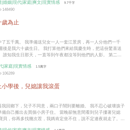
|婚姻|現代|家庭|爽文|現實情感
9.7千字
沒出現過。 「這二十年她伺候你坐了兩次月子，又把你家的孩子照
148490
 「到現在一身的慢性病，吃藥比吃飯還多的時候，輪到我家了？」
藉中，老公林奇開了口：「過去的事就別再提了。 「我同意照顧
十歲為止
中了五千萬。 我準備送兒女一人一套江景房，再一人分他們一千
一週後是我六十歲生日。 我打算他們來給我慶生時，把這份驚喜送
。 誰知我生日那天，一直等到午夜都沒等到他們的人影。 第二天
道，原來他們去參加了前夫和那個女人的結婚紀念日的宴會。 他們
代|家庭|現實情感
1.5萬字
人昂貴的禮物，親熱地管她叫「媽」。 我千寵萬愛的小孫女仰著小
106289
袋，聲音軟軟糯糯：「秋奶奶，你好漂亮，比我奶奶溫柔漂亮多
想讓你做我奶奶，下個星期我們幼兒園運動會，你和爺爺可以來看
上小學後，兒媳讓我滾蛋
嗎？」
逼我回鄉下，兒子不同意，兩口子鬧到要離婚。 我不忍心破壞孩子
準備自己搬出去買個小房子住。 當晚卻無意間看到兒子摟著兒媳
「寶貝，你再多找幾次茬，我媽肯定坐不住，說不定連夜就走了。」
不知道，我名下有一筆千萬理財，就在昨天到期了。
|現代|家庭|爽文|現實情感