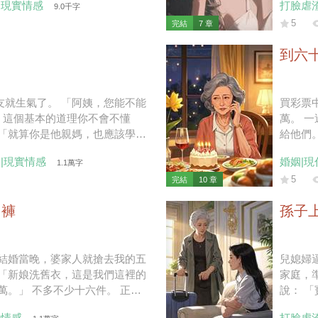
|現實情感
打臉虐渣
9.0千字
就再也
5
顧大。
完結
7 章
一片狼
到六
媽。」
友就生氣了。 「阿姨，您能不能
買彩票
，這個基本的道理你不會不懂
萬。 
 「就算你是他親媽，也應該學會
給他們
我兒子，讓他自己處理。 沒想
我才知
文|現實情感
婚姻|現
1.1萬字
了，那麻煩你以後就聽玲玲的話別
送那女
5
好。 既然要避嫌，那就避得徹
小的腦
完結
10 章
不要了。
了，我
內褲
孫子
我比賽
 結婚當晚，婆家人就搶去我的五
兒媳婦
 「新娘洗舊衣，這是我們這裡的
家庭，
萬。」 不多不少十六件。 正好
說： 
老公。 他卻把眼睛一瞥：「知道
可他們
實情感
打臉虐渣