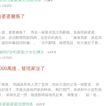
1.1萬字
106455
前婆婆癱瘓了
一週，婆婆癱瘓了。 男友一家要求我立馬辭職，負責照顧婆婆。
兒媳，必須辭職照顧我媽，這是你的責任。」 「嫁進我家，就是我
，讓你幹嘛就得幹嘛。」 「你不辭職，婚禮免談，你大著肚子看誰
。」 合著我結婚的最大價值就是給婆婆做免費保姆！ 看著男友一
姻|現代|HE|家庭|大女主|爽文
9.4千字
逼人的嘴臉，我心瞬間涼了。 既然他這麼孝順，那分公司經理就別
107500
 麻溜滾回家伺候親媽。
000萬後，發現家沒了
千萬後。 我瞞著所有人買了套房，想給欠債的父⺟一個驚喜。 就
拾好屋⼦，準備去接他們來的時候。 剛打開門，弟弟和中介從對面
來。 弟弟先是⼀愣，隨後眼睛猛地亮起來。 興奮道： 「姐！爸媽
在這買了套房？」
生家庭|家庭|現實情感
8.5千字