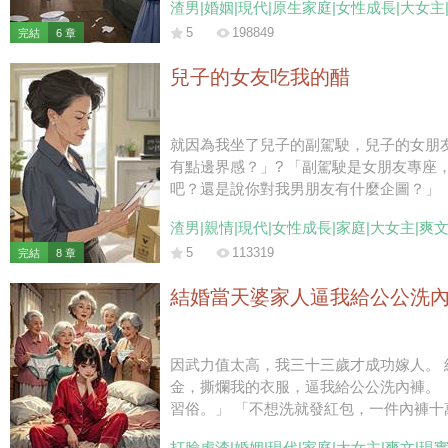
渣男|婚姻|現代|原生家庭|女性成長|大女主
5
198849
完結
6 章
兒子的女友吃我的醋
就因為我坐了兒子的副駕駛，兒子的女朋
有點邊界感？」? 「副駕駛是女朋友專座
吧？還是說你對我男朋友有什麼企圖？」
避嫌吧？」 我轉頭就把聊天記錄轉發給了
渣男|親情|現代|女性成長|家庭|大女主|爽
到兒子卻說。 「媽，既然玲玲都跟你說
5
113319
坐我的副駕駛了，別讓我為難。」 好，很
完結
8 章
底一點。 副駕駛我不坐了，這個兒子我也
結婚當天婆家人逼我給公公洗
因武力值太高，我三十三歲才成功嫁人。
金，撕爛我的衣服，逼我給公公洗內褲。
習俗。」 「不想洗就發紅包，一件內褲十
是我的嫁妝錢！ 搞服從性測試？ 我看向
打臉虐渣|婚姻|現代|家庭|大女主|爽文|現