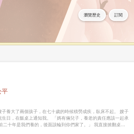
瀏覽歷史
訂閱
公平
嫂子養大了兩個孩子，在七十歲的時候積勞成疾，臥床不起。 嫂子
祝生日，在飯桌上通知我。 「媽有倆兒子，養老的責任應該一起承
「前二十年是我們養的，後面該輪到你們家了。」 我直接掀翻桌
當年我比你先懷孕，可婆婆嫌我生的是女兒，只開啟襁褓看了一眼